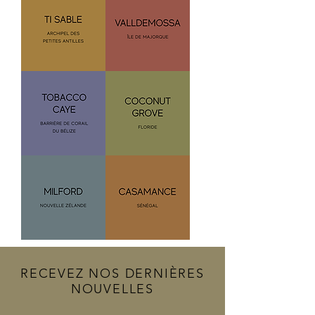
gr
gr
DAK
TRC
Murano
Murano
300
300
gr
gr
TIS
VAL
Murano
Murano
300
300
gr
gr
TOC
COG
Murano
Murano
300
300
gr
gr
MIL
CAS
RECEVEZ NOS DERNIÈRES
NOUVELLES