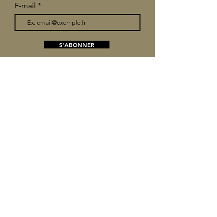
E-mail
S'ABONNER
+32 (0) 472 73 08 34
info@bois-eloi.be