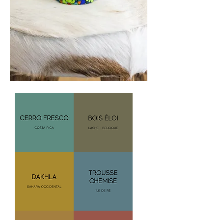
Murano
Murano
300
300
gr
gr
CEF
BE
Murano
Murano
300
300