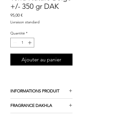
+/- 350 gr DAK
Prix
95,00 €
Livraison standard
Quantité
*
Ajouter au panier
INFORMATIONS PRODUIT
Une bougie hors du commun !
FRAGRANCE DAKHLA
Chaque pièce étant une oeuvre
unique . Partage de terre et de
Parfum léger et aquatique, auquel