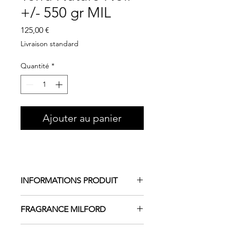
+/- 550 gr MIL
Prix
125,00 €
Livraison standard
Quantité
*
Ajouter au panier
INFORMATIONS PRODUIT
Une bougie hors du commun !
FRAGRANCE MILFORD
Chaque pièce étant une oeuvre
unique . Partage de terre et de
Parfum minéral, estival et fleuri auquel