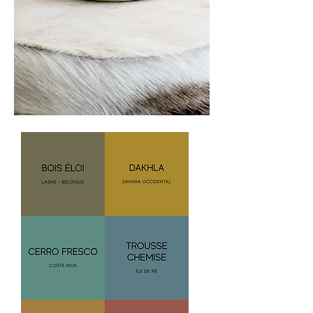
Terra
Terra
Beige
Beige
Ronde
Ronde
+/-
+/-
900
900
gr
gr
BE
DAK
Terra
Terra
Beige
Beige