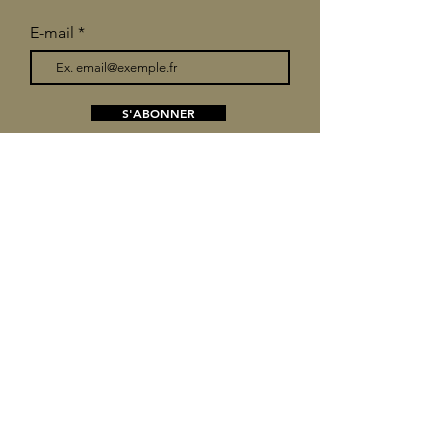
E-mail
S'ABONNER
+32 (0) 472 73 08 34
info@bois-eloi.be